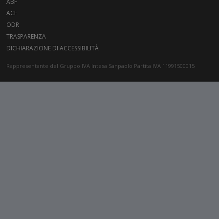
ABF
ACF
ODR
TRASPARENZA
DICHIARAZIONE DI ACCESSIBILITÀ
Rappresentante del Gruppo IVA Intesa Sanpaolo Partita IVA 11991500015