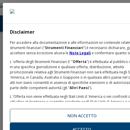
Disclaimer
Home
Prodotti e Quotazioni
IT0005682668
/
/
Per accedere alla documentazione e alle informazioni ivi contenute relati
strumenti finanziari ("
Strumenti Finanziari
") è necessario dichiarare, g
accettare senza eccezione alcuna le
Note Legali
e confermare quanto s
Intesa Sanpaolo S.p.A.
L 'offerta degli Strumenti Finanziari (l '"
Offerta
") è effettuata al pubblico 
in una specifica giurisdizione e qualsiasi offerta, distribuzione, attività
Covered Warrants su
promozionale relativa agli Strumenti Finanziari non sarà effettuata negli St
'America, in Canada, Australia o Giappone o in qualsiasi altro paese nel q
Azione Prysmian S.p.A. di
atti non siano consentiti in assenza di specifiche esenzioni o di autorizza
parte delle competenti autorità (gli "
Altri Paesi
").
tipo Call Scadenza
L 'Offerta non viene effettuata negli Stati Uniti d 'America o nei confronti 
cittadino statunitense o soggetto residente negli Stati Uniti d 'America o
passivo di imposta negli Stati Uniti d 'America ("
U.S. Person
" o "
United 
18.12.2026 (144 Series of
Person
", come definite ai sensi delle U.S. Securities Laws o di altre norma
NON ACCETTO
applicabili in materia, una “
Persona U.S.
”) e la documentazione relativa a
non può essere distribuita negli Stati Uniti. Gli Strumenti Finanziari non so
CALL COVERED WARRANTS
saranno registrati ai sensi dello United States Securities Act del 1993, co
ACCETTO