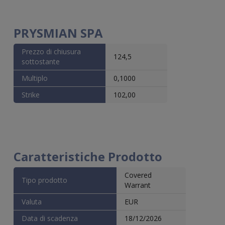
PRYSMIAN SPA
Prezzo di chiusura
124,5
sottostante
Multiplo
0,1000
Strike
102,00
Caratteristiche Prodotto
Covered
Tipo prodotto
Warrant
Valuta
EUR
Data di scadenza
18/12/2026