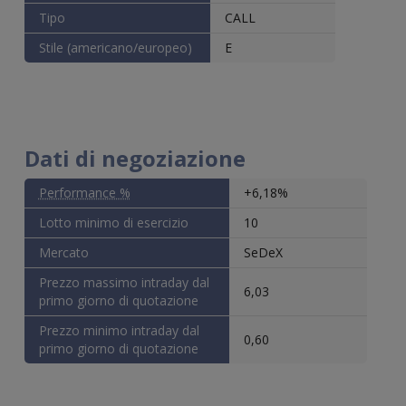
Tipo
CALL
Stile (americano/europeo)
E
Dati di negoziazione
Performance %
+6,18%
Lotto minimo di esercizio
10
Mercato
SeDeX
Prezzo massimo intraday dal
6,03
primo giorno di quotazione
Prezzo minimo intraday dal
0,60
primo giorno di quotazione